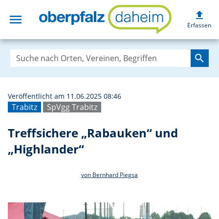
upload
menu
Treffsichere „Ra
Erfassen
search
Veröffentlicht am 11.06.2025 08:46
Trabitz
SpVgg Trabitz
Treffsichere „Rabauken“ und
„Highlander“
von Bernhard Piegsa