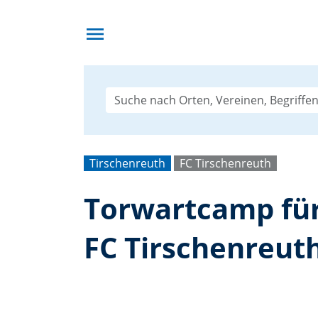
menu
Tirschenreuth
FC Tirschenreuth
Torwartcamp für
FC Tirschenreut