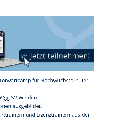
n Torwartcamp für Nachwuchstorhüter
SpVgg SV Weiden.
ionen ausgebildet.
ttrainern und Lizenztrainern aus der