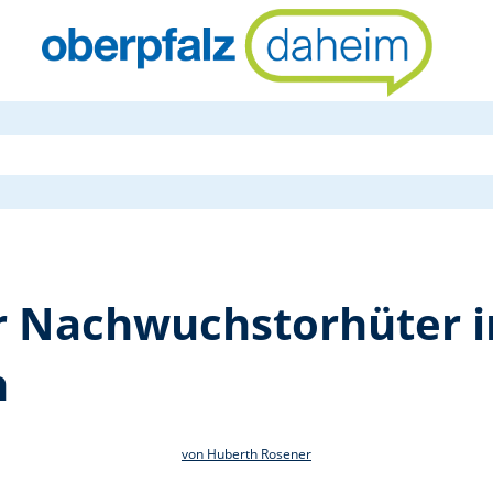
Torwartcamp
 Nachwuchstorhüter i
h
von Huberth Rosener