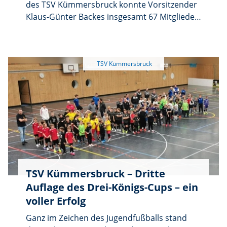
des TSV Kümmersbruck konnte Vorsitzender
Klaus-Günter Backes insgesamt 67 Mitglieder
begrüßen. Unter den Ehrengästen befanden
sich der Erster Bürgermeister Roland Strehl,
Altbürgermeister Richard Gaßner, für die
CSU-Fraktion Elisabeth Gruber und 3.
Bürgermeister Hubert Blödt sowie für die
SPD Lisa Hartinger und Andrea Meier.
TSV Kümmersbruck – Dritte
Auflage des Drei-Königs-Cups – ein
voller Erfolg
Ganz im Zeichen des Jugendfußballs stand