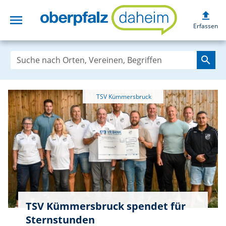
upload
menu
oberpfalzdaheim
Erfassen
search
TSV Kümmersbruck spendet für
Sternstunden