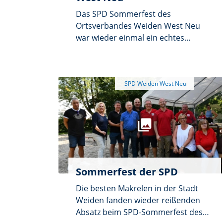
Gemeinde Bayern.
Das SPD Sommerfest des
Ortsverbandes Weiden West Neu
war wieder einmal ein echtes
Highlight für die Gemeinschaft und
alle Freunde der politischen Kultur
in Weiden. Am vergangenen
Samstag verwandelte sich das
Gelände neben der Rehbühlschule
in eine lebendige Festmeile, die mit
viel Freude, guter Laune und
köstlichem Essen begeisterte.
Sommerfest der SPD
Die besten Makrelen in der Stadt
Weiden fanden wieder reißenden
Absatz beim SPD-Sommerfest des