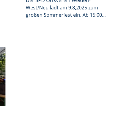
Der SPD Ortsverein Weiden-
West/Neu lädt am 9.8,2025 zum
großen Sommerfest ein. Ab 15:00
Uhr geht’s los in der Fichtestraße,
direkt neben der Rehbühlschule im
Spielplatz – perfekt für Groß und
Klein.