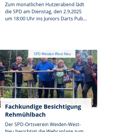
Zum monatlichen Hutzerabend lädt
die SPD am Dienstag, den 2.9.2025
um 18:00 Uhr ins Juniors Darts Pub,
Zur Waldrast 17, ein. Beim Hutza-
Abend wird ganz zwanglos über
Bundespolitik und Kommunalpolitik
geplaudert. Jeder kann sich
einbringen und über politische
Anliegen sprechen. Für die
Kommunalpolitik steht Stadtrat
Gerald Bolleininger zur Verfügung
und wird gerne die Fragen der Gäste
beantworten. Die Bevölkerung ist
dazu eingeladen
Fachkundige Besichtigung
Rehmühlbach
Der SPD-Ortsverein Weiden-West-
Neu besichtigt die Wehranlage zum