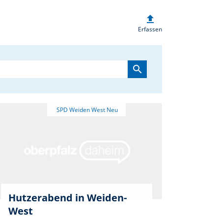
upload
heim.de
Erfassen
search
Hutzerabend in Weiden-
West