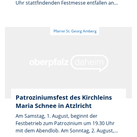
Uhr stattfindenden Festmesse entfallen an
Ministranten, eine „Amberger“ Hüpfburg und
folgenden Tagen die sonst üblichen
Spielgeräte für die Kinder. Auch wurden
Gottesdienste: Am Sonntag, 2. August, die
Waren aus dem Eine-Welt-Laden zum Verkauf
9.00-Uhr-Messe in St. Sebastian und die
angeboten. Somit war es wieder ein rundum
10.30-Uhr-Messe in St. Georg. Die
gelungenes Patroziniumsfest.
Abendgottesdienste am Samstag und
Sonntag um 18.00 Uhr finden wie gewohnt
statt.
Patroziniumsfest des Kirchleins
Maria Schnee in Atzlricht
Am Samstag, 1. August, beginnt der
Festbetrieb zum Patrozinium um 19.30 Uhr
mit dem Abendlob. Am Sonntag, 2. August,