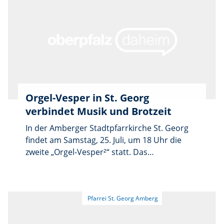
Verpflegung ist gesorgt. Wegen der
Verabschiedung entfällt die Vorabendmesse
um 18 Uhr in der Kirche St. Georg.
Orgel-Vesper in St. Georg
verbindet Musik und Brotzeit
In der Amberger Stadtpfarrkirche St. Georg
findet am Samstag, 25. Juli, um 18 Uhr die
zweite „Orgel-Vesper²“ statt. Das
Veranstaltungsformat verbindet ein Konzert
mit einem Gottesdienst und einer
anschließenden Brotzeit. Nach der etwa 50-
minütigen geistlichen Vesper öffnet
Stadtpfarrer Markus Brunner die Tore des