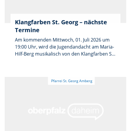
Klangfarben St. Georg – nächste
Termine
Am kommenden Mittwoch, 01. Juli 2026 um
19:00 Uhr, wird die Jugendandacht am Maria-
Hilf-Berg musikalisch von den Klangfarben St.
Georg Amberg mitgestaltet. Davor findet
noch eine Chorprobe am Dienstag, 30. Juni
um 17:00 Uhr, im Clubraum des
Pfarrzentrums der Pfarrei St. Georg in
Amberg statt. Am Sonntag, 12. Juli 2026, wird
der Familiengottesdienst um 10:30 Uhr in der
Stadtpfarrkirche ebenfalls von den
Klangfarben unter der Leitung von Roland
Nitzbon begleitet. Bei der Andacht als auch
beim Gottesdienst werden moderne und