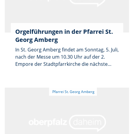
Orgelführungen in der Pfarrei St.
Georg Amberg
In St. Georg Amberg findet am Sonntag, 5. Juli,
nach der Messe um 10.30 Uhr auf der 2.
Empore der Stadtpfarrkirche die nächste
Orgelführung statt. Organist Sebastian Brandl
erläutert Wissenswertes über die neue
Klaisorgel und führt in Technik und Spielweise
der „Königin der Instrumente“ ein. Die
bisherigen Orgelführungen stießen ebenso
wie die großen Orgelkonzerte und
Orgelvespern bereits auf großes Interesse.