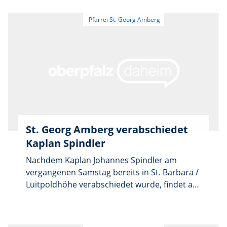
nicht nur Jonas Hammer an der Orgel für die
musikalische Umrahmung: Als besondere
Überraschung sang auch das
„Barbaraquartett“ drei Lieder. Am Ende der
Messe durfte natürlich das Steigerlied nicht
fehlen, in das alle mit einstimmten.
St. Georg Amberg verabschiedet
Kaplan Spindler
Nachdem Kaplan Johannes Spindler am
vergangenen Samstag bereits in St. Barbara /
Luitpoldhöhe verabschiedet wurde, findet am
kommenden Sonntag, 26. Juli, ein feierlicher
Gottesdienst in St. Georg Amberg statt.