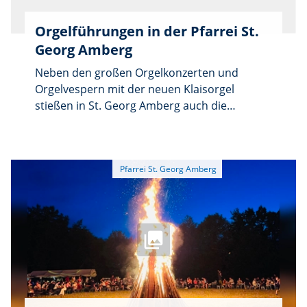
neue geistliche Lieder gesungen.
Orgelführungen in der Pfarrei St.
Georg Amberg
Neben den großen Orgelkonzerten und
Orgelvespern mit der neuen Klaisorgel
stießen in St. Georg Amberg auch die
bisherigen Orgelführungen auf sehr
erfreuliches Interesse. Die nächste
Veranstaltung dieser Art findet am Sonntag,
den 5. Juli, auf der 2. Empore der
Stadtpfarrkirche statt. Nach der 10.30-Uhr-
Messe wird Organist Sebastian Brandl
interessierten Zuhörern Wissenswertes über
die neue Klaisorgel erläutern und in die
Technik und Spielweise der Königin der
Instrumente einführen.