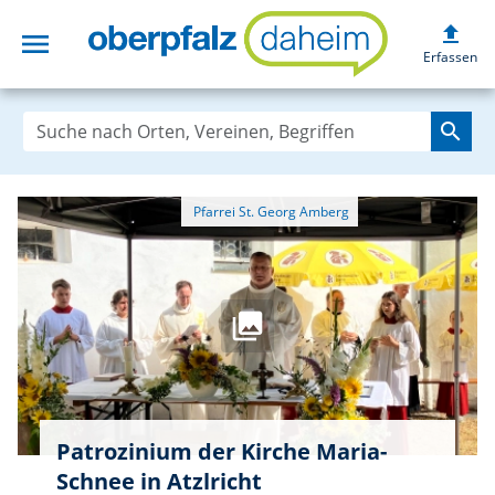
upload
menu
oberpfalzdaheim
Erfassen
search
Patrozinium der Kirche Maria-
Schnee in Atzlricht