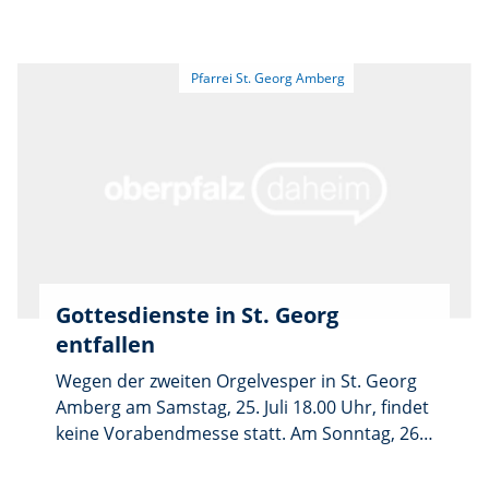
findet um 10.00 Uhr der feierliche
Gottesdienst mit anschließender
Fahrzeugsegnung statt. Die musikalische
Gestaltung übernimmt die Musikkapelle
Ursensollen. Es können
Christophorusplaketten und –anhänger
erworben werden. Für das leibliche Wohl
sorgt wie gewohnt der Pfarrgemeinderat mit
seinen Helferinnen und Helfern.
Gottesdienste in St. Georg
entfallen
Wegen der zweiten Orgelvesper in St. Georg
Amberg am Samstag, 25. Juli 18.00 Uhr, findet
keine Vorabendmesse statt. Am Sonntag, 26.
Juli, entfällt wegen des Festgottesdienstes
anlässlich der Verabschiedung von Kaplan