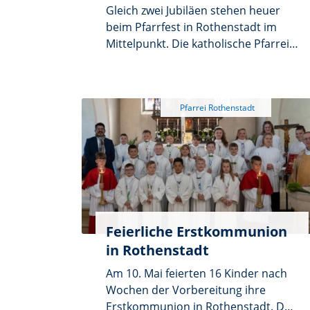
Gleich zwei Jubiläen stehen heuer
beim Pfarrfest in Rothenstadt im
Mittelpunkt. Die katholische Pfarrei
und die evangelische
Kirchengemeinde feiern ihr
traditionsreiches Fest am Sonntag,
5. Juli zum 45. Mal. Gleichzeitig findet
die Veranstaltung bereits zum 25.
Mal als ökumenisches Pfarrfest statt.
Was vor Jahrzehnten als Pfarrfest
der katholischen Gemeinde begann,
entwickelte sich dank des guten
Miteinanders beider
Kirchengemeinden zu einem
Feierliche Erstkommunion
gemeinsamen Fest, dessen Erlös bis
in Rothenstadt
heute zwischen den Gemeinden
Am 10. Mai feierten 16 Kinder nach
aufgeteilt wird.
Wochen der Vorbereitung ihre
Erstkommunion in Rothenstadt. Den