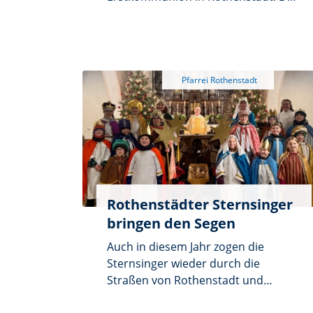
Festzug begleitete der evangelische
Posaunenchor, bevor die
Kommunionkinder mit dem
liturgischen Dienst unter den
Klängen der Band Samaro in die voll
besetzte Kirche einzogen. Während
dem Gloria wurden die
Kommunionkerzen von Rektor Dr.
Matthias Holl und zwei Müttern an
der Osterkerze entzündet.
Rothenstädter Sternsinger
bringen den Segen
Auch in diesem Jahr zogen die
Sternsinger wieder durch die
Straßen von Rothenstadt und
Ullersricht, um den Segen zu den