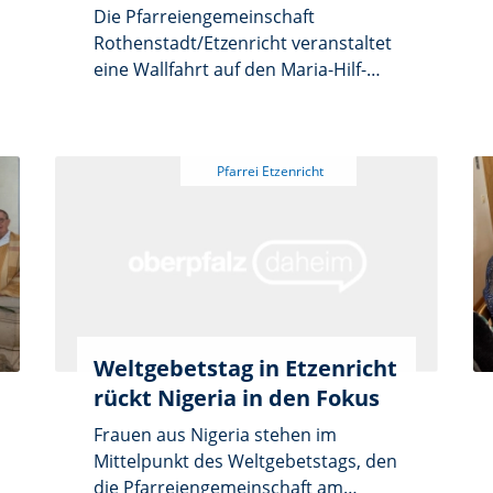
Die Pfarreiengemeinschaft
Rothenstadt/Etzenricht veranstaltet
eine Wallfahrt auf den Maria-Hilf-
Berg in Amberg. Der
Festgottesdienst beginnt am
Sonntag, 28. Juni, um 8.30 Uhr. Zur
Fußwallfahrt ist der Start am
Samstag, 27. Juni, um 23.45 Uhr am
Sportplatz Etzenricht. Eine weitere
Gruppe wird am Sonntag ab 4 Uhr
an den Haltestellen in Rothenstadt
und Etzenricht abgeholt.
Weltgebetstag in Etzenricht
rückt Nigeria in den Fokus
Frauen aus Nigeria stehen im
Mittelpunkt des Weltgebetstags, den
die Pfarreiengemeinschaft am