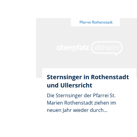
Menschen zu bringen und Spenden
für Kinder in Not zu sammeln. Als
Heilige Drei Könige verkleidet,
machten sich 28 Kinder, Jugendliche
und junge Erwachsene ab Neujahr
gemeinsam mit ihren Begleiterinnen
und Begleitern auf den Weg durch
Schnee und Eis.
Sternsinger in Rothenstadt
und Ullersricht
Die Sternsinger der Pfarrei St.
Marien Rothenstadt ziehen im
neuen Jahr wieder durch
Rothenstadt und Ullersricht. Wer
den Besuch sicherstellen möchte,
meldet sich bis Mittwoch, 31.