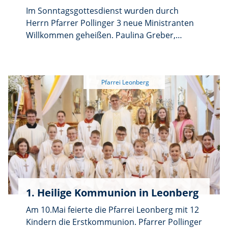
Im Sonntagsgottesdienst wurden durch
Herrn Pfarrer Pollinger 3 neue Ministranten
Willkommen geheißen. Paulina Greber,
Constanze Kirchner und Luise Burger sind die
Neuen, die künftig Altardienst leisten. Im Bild
halten sie die Attribute des Apostel Petrus in
den Händen. „Ich will dir die Schlüssel des
Himmelreichs geben: Was du auf Erden
binden wirst, soll auch im Himmel gebunden
sein, und was du auf Erden lösen wirst, soll
auch im Himmel gelöst sein“.
1. Heilige Kommunion in Leonberg
Am 10.Mai feierte die Pfarrei Leonberg mit 12
Kindern die Erstkommunion. Pfarrer Pollinger