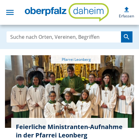
upload
menu
oberpfalzdaheim
Erfassen
search
Feierliche Ministranten-Aufnahme
in der Pfarrei Leonberg