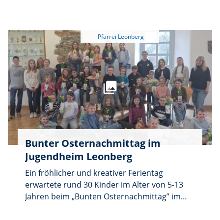
Erstkommunion in Leonberg und Umgebung
Kommunionkinder als auch alle Mütter feiern.
empfangen haben. Bei einem gemeinsamen
Einzug zum Festgottesdienst wurde die
Eucharistie gefeiert. Nach dem Gottesdienst
versammelten sich alle Jubilare für ein
gemeinsames Erinnerungsfoto am Hochaltar.
Schon während des Fotos gab es bei den
teilweise weit angereisten Jubilaren viele
Gespräche. Sie wurden beim gemeinsamen
Mittagessen weiter geführt.
Bunter Osternachmittag im
Jugendheim Leonberg
Ein fröhlicher und kreativer Ferientag
erwartete rund 30 Kinder im Alter von 5-13
Jahren beim „Bunten Osternachmittag” im
Jugendheim Leonberg. Organisiert wurde die