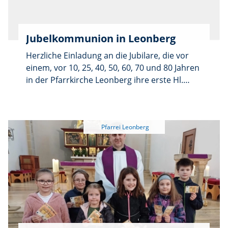
Ausblick von der Leonberger
Panoramaplattform genießen oder auch nur
zum geselligen Beisammensein
Jubelkommunion in Leonberg
vorbeischauen. Ab 13:30 Uhr gibt es Leckeres
vom Grill, Kaffee und Kuchen sowie
Herzliche Einladung an die Jubilare, die vor
erfrischende Getränke. Kaffee und Kuchen
einem, vor 10, 25, 40, 50, 60, 70 und 80 Jahren
werden „auf d'Hand” gereicht, da mangels
in der Pfarrkirche Leonberg ihre erste Hl.
Strom und Wasser im Wald die Veranstaltung
Kommunion erhalten haben. Einladungen
ganz einfach gehalten wird.
dazu wurden bereits per Post verschickt.