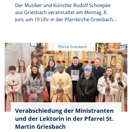
Der Musiker und Künstler Rudolf Schoepke
aus Griesbach veranstaltet am Montag, 8.
Juni, um 19 Uhr in der Pfarrkirche Griesbach
ein Konzert für den Frieden. Die Welt braucht
unsere Hoffnung, unseren Ehrgeiz zum
Frieden sowie unsere Friedfertigkeit und wir
müssen diese zu einem kräftigen
gemeinsamen Ruf bündeln. Der Eintritt ist
kostenlos.
Verabschiedung der Ministranten
und der Lektorin in der Pfarrei St.
Martin Griesbach