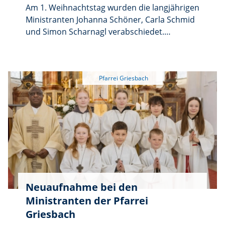
Am 1. Weihnachtstag wurden die langjährigen
Ministranten Johanna Schöner, Carla Schmid
und Simon Scharnagl verabschiedet.
Anlässlich des Gottesdienstes dankte Pfarrer
Dr. Charles Ifemeje für Ihren Dienst am Altar
in der Pfarrgemeinde St. Martin in Griesbach.
Auch die Lektorin Theresa Reisnecker wurde
an diesem Tag verabschiedet. Sie übte 16
Jahre lang den Lektorendienst in der Pfarrei
aus. Pfarrer Dr. Charles Ifemeje dankte ihr
herzlich für Ihr Engagement. Er überreichte
allen eine Urkunde zum Dank.
Neuaufnahme bei den
Ministranten der Pfarrei
Griesbach