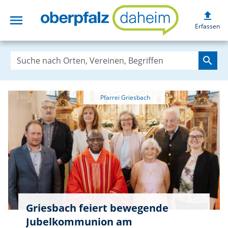
upload
menu
oberpfalzdaheim
Erfassen
search
Griesbach feiert bewegende
Jubelkommunion am