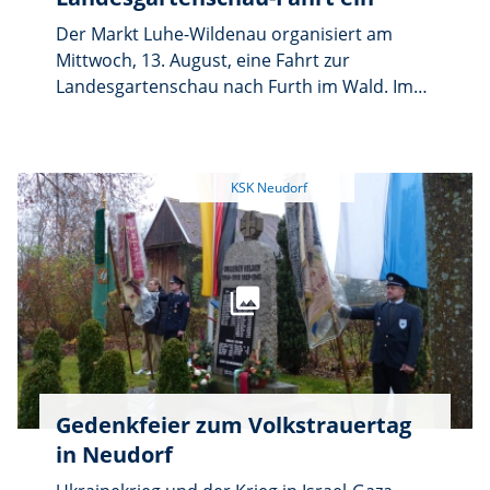
Der Markt Luhe-Wildenau organisiert am
Mittwoch, 13. August, eine Fahrt zur
Landesgartenschau nach Furth im Wald. Im
Preis von 55 Euro sind die Busfahrt, der
Eintritt und eine Führung enthalten.
Interessierte können sich im Rathaus
anmelden oder weitere Informationen
telefonisch unter 9210-0 oder auf der
Webseite www.luhe-wildenau.de erhalten.
Gedenkfeier zum Volkstrauertag
in Neudorf