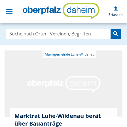
upload
menu
oberpfalzdaheim
Erfassen
search
Marktrat Luhe-Wildenau berät
über Bauanträge