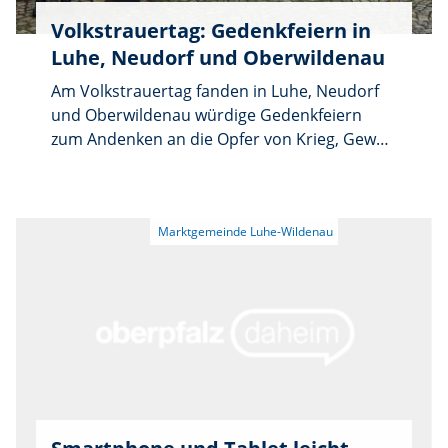
Volkstrauertag: Gedenkfeiern in
Luhe, Neudorf und Oberwildenau
Am Volkstrauertag fanden in Luhe, Neudorf
und Oberwildenau würdige Gedenkfeiern
zum Andenken an die Opfer von Krieg, Gewalt
und Terror statt. Zahlreiche Bürgerinnen und
Bürger sowie Fahnenabordnungen der
Vereine nahmen nach den Gottesdiensten an
den Zeremonien teil. Im Anschluss an die
Worte des Gedenkens wurden an den
jeweiligen Kriegerdenkmälern Kränze
niedergelegt. In Luhe und Oberwildenau
wurde die Gedenkfeier von der Blaskapelle
Oberwildenau musikalisch umrahmt.