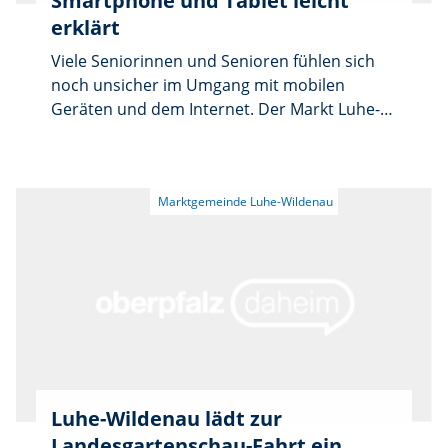
Smartphone und Tablet leicht
erklärt
Viele Seniorinnen und Senioren fühlen sich
noch unsicher im Umgang mit mobilen
Geräten und dem Internet. Der Markt Luhe-
Wildenau bietet daher am Freitag, den 08.
August gemeinsam mit den digitalen Engeln
einen kostenlosen Kurs unter dem Motto
„Smartphone und Tablet leicht erklärt“ an.
Anmeldung und weitere Information im
Rathaus, telefonisch unter 09607-92100 oder
unter www.luhe-wildenau.de
Luhe-Wildenau lädt zur
Landesgartenschau-Fahrt ein