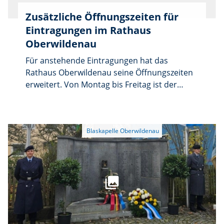
Zusätzliche Öffnungszeiten für
Eintragungen im Rathaus
Oberwildenau
Für anstehende Eintragungen hat das
Rathaus Oberwildenau seine Öffnungszeiten
erweitert. Von Montag bis Freitag ist der
Schalter jeweils von 8 bis 12 Uhr besetzt.
Zusätzlich kann man von Montag bis
Mittwoch zwischen 13.30 und 16 Uhr sowie
donnerstags von 13.30 bis 18 Uhr
vorsprechen. Darüber hinaus besteht am
Donnerstag, 15. Januar, von 18 bis 20 Uhr und
am Sonntag, 18. Januar, von 10 bis 12 Uhr
eine weitere Möglichkeit, Unterlagen
einzureichen. Die Bürgerservicestelle in Luhe
nimmt Eintragungen donnerstags von 8 bis
12 Uhr sowie von 13.30 bis 18 Uhr entgegen.