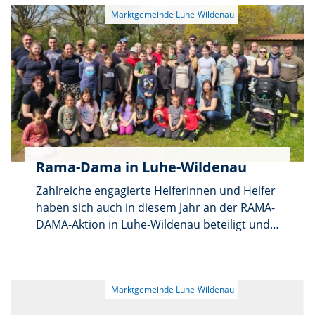
eigenen Haustür mitmachen – ob in der
Anschließend folgt eine nicht öffentliche
Hofeinfahrt, vor der Garage oder im
Sitzung.
Vorgarten.
Rama-Dama in Luhe-Wildenau
Zahlreiche engagierte Helferinnen und Helfer
haben sich auch in diesem Jahr an der RAMA-
DAMA-Aktion in Luhe-Wildenau beteiligt und
gemeinsam für mehr Sauberkeit im
Gemeindegebiet gesorgt. Unter den
Teilnehmenden waren Mitglieder der Kinder-
und Jugendfeuerwehren, die Siedler aus Luhe,
der OWV Luhe, die CSU Oberwildenau sowie