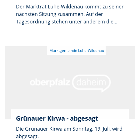
Der Marktrat Luhe-Wildenau kommt zu seiner
nächsten Sitzung zusammen. Auf der
Tagesordnung stehen unter anderem die
Feststellung eines Listennachfolgers für das
Gremium sowie mehrere Bauanträge. Dabei
geht es um eine Bauvoranfrage für den
Neubau einer Physiotherapiepraxis in
Oberwildenau und den Bau von zwei
Einfamilienhäusern. Außerdem nimmt der
Marktrat Stellung zum Bebauungsplan
„Sonnenpark Neuer Volksfestplatz“ der Stadt
Weiden. Die öffentliche Sitzung beginnt am
Donnerstag, 23. Juli, um 19 Uhr im
Sitzungssaal des Rathauses in Oberwildenau.
Im Anschluss findet eine nicht öffentliche
Grünauer Kirwa - abgesagt
Sitzung statt.
Die Grünauer Kirwa am Sonntag, 19. Juli, wird
abgesagt.