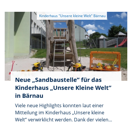
anbieten. Von Kleidung über Spielzeug bis
zum Kinderwagen kann alles verkauft werden.
Der Flohmarkt findet in der Turnhalle des
Kindergartens statt. Die Tischgebühr beträgt
10 Euro pro Tisch. Kleiderstangen sind
begrenzt verfügbar und kosten jeweils 5 Euro.
Neue „Sandbaustelle” für das
Kinderhaus „Unsere Kleine Welt”
in Bärnau
Viele neue Highlights konnten laut einer
Mitteilung im Kinderhaus „Unsere kleine
Welt” verwirklicht werden. Dank der vielen
Spenden durch die Aktion „Viele schaffen