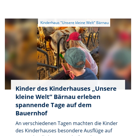
„Büchereifuchs“ der Stadtbücherei Bärnau
„Unsere kleine Welt” zurück.
teil. An insgesamt drei Terminen lernten die
Kinder die Bücherei und den richtigen
Umgang mit Büchern auf spielerische Weise
kennen.
Kinder des Kinderhauses „Unsere
kleine Welt” Bärnau erleben
spannende Tage auf dem
Bauernhof
An verschiedenen Tagen machten die Kinder
des Kinderhauses besondere Ausflüge auf