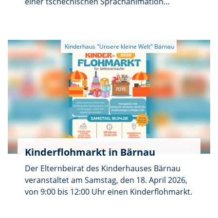
einer tschechischen Sprachanimation
viele neue Eindrücke. Die Ausflüge waren für
namens „Ahoj-Hallo“ im Rahmen des Projekts
alle Kinder ein besonderes Erlebnis und
„Tandem“ teil. Insgesamt fanden neun
boten viele Möglichkeiten, Landwirtschaft mit
Module im Kindergarten statt, die von der
allen Sinnen kennenzulernen. Mit vielen
Sprachanimateurin Frederike Sevcikova
schönen Erinnerungen kehrten die Kinder
durchgeführt wurden.
jeweils ins Kinderhaus zurück. Ein herzliches
Dankeschön an die Familie Gleißner aus
Iglersreuth sowie an die Familie Mark aus
Ellenfeld für die herzliche Gastfreundschaft,
die interessanten Einblicke und die Zeit, die
sie sich für die Kinder genommen haben.
Kinderflohmarkt in Bärnau
Der Elternbeirat des Kinderhauses Bärnau
veranstaltet am Samstag, den 18. April 2026,
von 9:00 bis 12:00 Uhr einen Kinderflohmarkt.