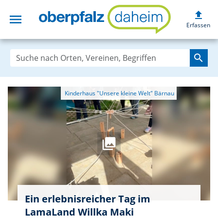
upload
menu
oberpfalzdaheim
Erfassen
search
Ein erlebnisreicher Tag im
LamaLand Willka Maki