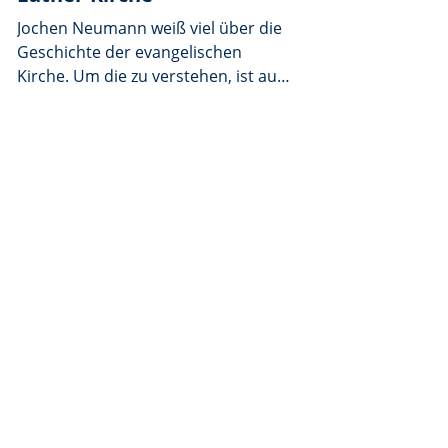
Jochen Neumann weiß viel über die
Geschichte der evangelischen
Kirche. Um die zu verstehen, ist auch
ein Blick auf die Gründung
Erbendorfs wichtig. Auf dem
Altenstädter Hügel sei, nach dem
Chronisten Joseph Höser, allem
Anschein nach eine heidnische
Kultstätte gewesen, weiß er. „An
oder um diesen Ort ist auch die
erste Ansiedlung unseres heutigen
Erbendorfs zu suchen.”