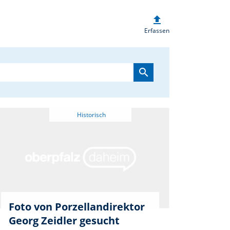
upload
heim.de
Erfassen
search
Foto von Porzellandirektor
Georg Zeidler gesucht