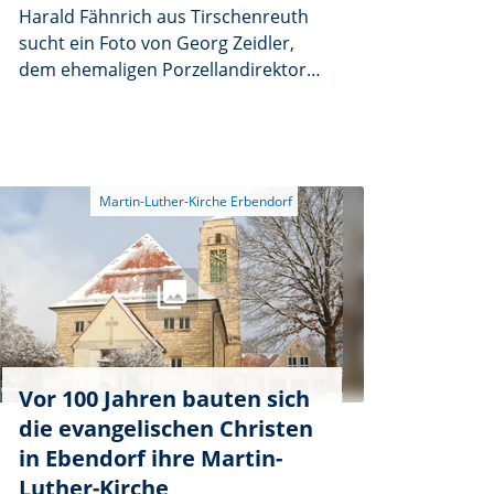
Harald Fähnrich aus Tirschenreuth
sucht ein Foto von Georg Zeidler,
dem ehemaligen Porzellandirektor
der PF Tirschenreuth. Zeidler war
eine der drei Personen, die durch
kluges Taktieren die kampflose
Übergabe der Stadt am 21. April
1945 an die US-Kampftruppen
ermöglichten. Wer ein Foto besitzt,
wird gebeten, sich telefonisch unter
09631/1725 bei Harald Fähnrich zu
melden oder einen Scan an
h.faehnrich@t-online.de zu senden.
Vor 100 Jahren bauten sich
die evangelischen Christen
in Ebendorf ihre Martin-
Luther-Kirche