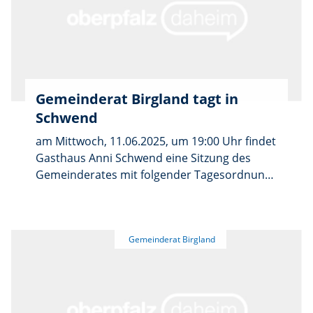
Hallenbeleuchtung der Birglandhalle im
Rahmen der Bundesförderung kommunaler
Klimaschutz. Zudem wird die Festlegung der
Wahllokale für die Kommunalwahl 2026
besprochen. Anregungen, Bekanntgaben und
Sonstiges runden die Sitzung ab.
Gemeinderat Birgland tagt in
Schwend
am Mittwoch, 11.06.2025, um 19:00 Uhr findet
Gasthaus Anni Schwend eine Sitzung des
Gemeinderates mit folgender Tagesordnung
statt. Genehmigung der Niederschrift über
die Gemeinderatssitzung vom 14.05.2025