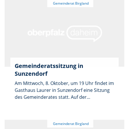
weitere Themen zur Sprache kommen, bevor
Anschließend stehen Bauleitplanung,
der öffentliche Teil schließt und eine
Baupläne und Bauvoranfragen auf der
nichtöffentliche Sitzung folgt.
Tagesordnung.
Gemeinderatssitzung in
Sunzendorf
Am Mittwoch, 8. Oktober, um 19 Uhr findet im
Gasthaus Laurer in Sunzendorf eine Sitzung
des Gemeinderates statt. Auf der
Tagesordnung stehen die Genehmigung der
Niederschrift der Sitzung vom 10. September,
Bauleitplanung, Baupläne und
Bauvoranfragen. Zudem wird eine