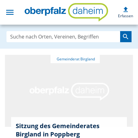
upload
menu
oberpfalzdaheim
Erfassen
search
Sitzung des Gemeinderates
Birgland in Poppberg