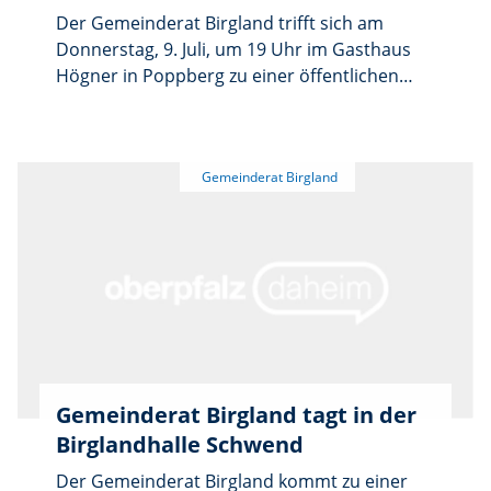
Der Gemeinderat Birgland trifft sich am
Donnerstag, 9. Juli, um 19 Uhr im Gasthaus
Högner in Poppberg zu einer öffentlichen
Sitzung. Auf der Tagesordnung stehen
zunächst die Genehmigung der Niederschrift
der vergangenen Sitzung sowie
Bauangelegenheiten, darunter ein Bauantrag
für einen Gartenschuppen in Kutschendorf.
Weiterhin beraten die Räte über eine
Ergänzung zum Jahresbedarf der Freiwilligen
Feuerwehren der Gemeinde Birgland und
informieren sich über den aktuellen Stand
der Abgrabung und Sanierung des
Kindergartens Fürnried. Weitere Themen sind
die Straßenausbaupauschale, die Bewilligung
Gemeinderat Birgland tagt in der
der Restzuweisung für den offenen
Birglandhalle Schwend
Ganztagsausbau sowie die Kosten für eine
Kabelumlegung der Straßenbeleuchtung in
Der Gemeinderat Birgland kommt zu einer