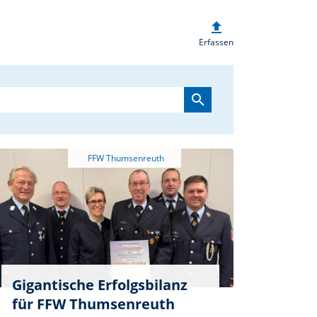
upload
heim.de
Erfassen
search
Gigantische Erfolgsbilanz
für FFW Thumsenreuth