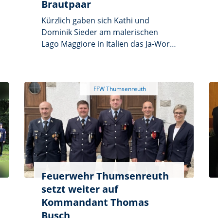
Brautpaar
Kürzlich gaben sich Kathi und
Dominik Sieder am malerischen
Lago Maggiore in Italien das Ja-Wort.
Um dem frisch vermählten Paar
auch in der Heimat die besten
Wünsche zu überbringen, machte
sich eine kleine Abordnung der
Schützengesellschaft 1898
Thumsenreuth und der Feuerwehr
Thumsenreuth auf den Weg ins
Schützenhaus, wo sie das Brautpaar
mit einer Überraschung empfingen.
Mit dabei waren Horst Bauer,
Andreas Heinz, Rainer
Feuerwehr Thumsenreuth
Schwingshandl und Andreas
setzt weiter auf
Maderer.
Kommandant Thomas
Busch