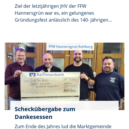
Ziel der letztjährigen JHV der FFW
Hannersgrün war es, ein gelungenes
Gründungsfest anlässlich des 140- jährigen
Jubiläums zu veranstalten, den
Zusammenhalt zu stärken, finanziell
ausgeglichen zu bleiben und viele
Besucherinnen und Besucher begrüßen zu
dürfen. Vorstand Manfred Häring machte bei
der diesjährigen JHV deutlich, dass all diese
Ziele voll und ganz erreicht wurden. Er hob
hervor, dass sich die Mühen und auch die
Risikobereitschaft welche bei den vier
Festtagen Ende Mai an den Tag gelegt wurden
mehr als ausbezahlt hätten.
Scheckübergabe zum
Dankesessen
Zum Ende des Jahres lud die Marktgemeinde