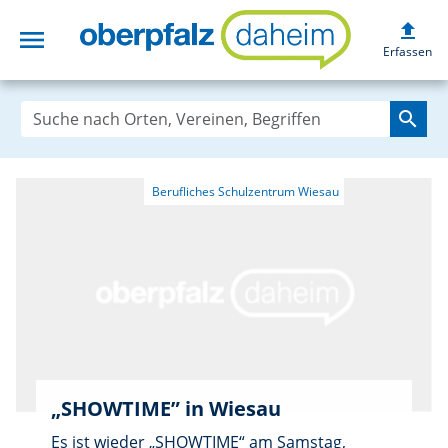
upload
menu
oberpfalzdaheim
Erfassen
search
„SHOWTIME” in Wiesau
Es ist wieder „SHOWTIME“ am Samstag,