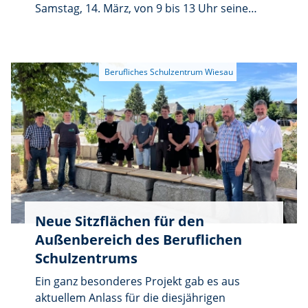
Samstag, 14. März, von 9 bis 13 Uhr seine
Türen. Besucher erhalten Einblicke in die
Staatliche Berufsfachschule für IT-Berufe
sowie die Staatliche Fachschule für
Wirtschaftsinformatik und Informatiktechnik.
Lehrkräfte und Studierende informieren über
die Ausbildung zum Fachinformatiker mit den
Schwerpunkten Anwendungsentwicklung und
Systemintegration sowie über die
Aufstiegsfortbildung zum Bachelor
Professional in Wirtschaftsinformatik oder
Informatiktechnik. Praktische Aufgaben und
Programmierprojekte in den IT-Labors
Neue Sitzflächen für den
veranschaulichen den Unterrichtsalltag.
Außenbereich des Beruflichen
Schulzentrums
Ein ganz besonderes Projekt gab es aus
aktuellem Anlass für die diesjährigen