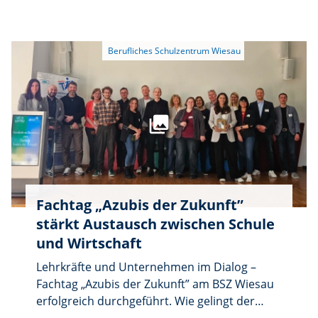
Berufsbildung in Bayern statt. Ziel der
bayernweiten Aktionswoche ist es, möglichst
viele Jugendliche und junge Erwachsene in
Bayern zu erreichen und diese bei der
Orientierung und Entscheidung für eine
Ausbildung oder eine Weiterbildung zu
unterstützen. Gleichzeitig wird den
Unternehmen vor Ort die Möglichkeit
geboten, sich dem Fachkräftenachwuchs
vorzustellen.
Fachtag „Azubis der Zukunft”
stärkt Austausch zwischen Schule
und Wirtschaft
Lehrkräfte und Unternehmen im Dialog –
Fachtag „Azubis der Zukunft” am BSZ Wiesau
erfolgreich durchgeführt. Wie gelingt der