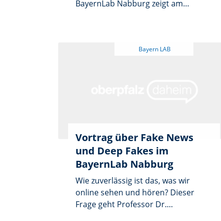
BayernLab Nabburg zeigt am
Dienstag, 3. Februar, wie sich
Kennwörter mithilfe des
Passwortmanagers KeePass
bequem erstellen und übersichtlich
speichern lassen. Die kostenfreie
Veranstaltung beginnt um 10 Uhr im
BayernLab, Obertor 10 in Nabburg.
Eine Anmeldung ist nicht
erforderlich; Besucher können
spontan vorbeikommen und wie
gewohnt auch Fragen zu anderen
Vortrag über Fake News
digitalen Themen mitbringen.
und Deep Fakes im
BayernLab Nabburg
Wie zuverlässig ist das, was wir
online sehen und hören? Dieser
Frage geht Professor Dr.
Loebenberger, Fraunhofer-