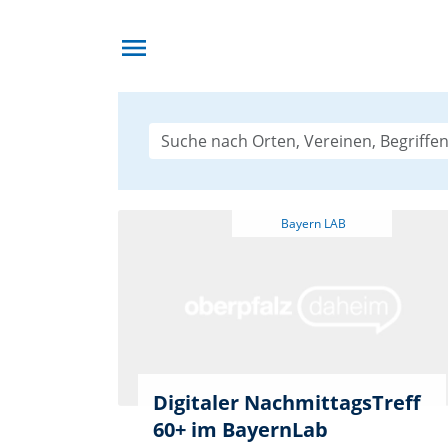
menu
Digitaler NachmittagsTreff
60+ im BayernLab