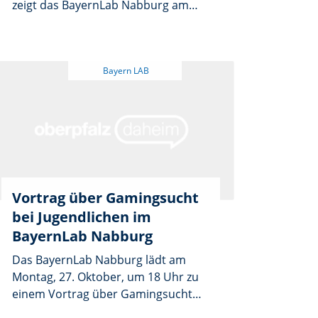
zeigt das BayernLab Nabburg am
Dienstag, 2. Dezember. Im Rahmen
der kostenfreien Reihe „Einfach
digital!“ stellen die Referenten in den
Räumen des BayernLabs, Obertor 10
in Nabburg, Suchmaschinen vor, die
auf Datenschutz setzen und
trotzdem überzeugende Ergebnisse
liefern. Fragen zu anderen digitalen
Themen sind ausdrücklich
willkommen. Eine Anmeldung ist
nicht erforderlich.
Vortrag über Gamingsucht
bei Jugendlichen im
BayernLab Nabburg
Das BayernLab Nabburg lädt am
Montag, 27. Oktober, um 18 Uhr zu
einem Vortrag über Gamingsucht
bei Jugendlichen ein. Das Spielen an