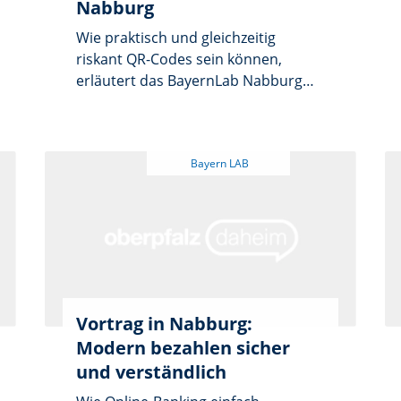
Nabburg
Wie praktisch und gleichzeitig
riskant QR-Codes sein können,
erläutert das BayernLab Nabburg
am Dienstag, 3. März, um 10 Uhr.
Der kostenlose Vortrag „Einfach
digital: QR-Codes – Nutzen und
Gefahren“ gehört zur monatlichen
Reihe, die jeweils am ersten
Dienstag stattfindet. Interessierte
können ohne Anmeldung im
BayernLab, Obertor 10 in Nabburg,
vorbeikommen.
Vortrag in Nabburg:
Modern bezahlen sicher
und verständlich