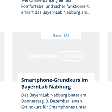
Wie Online-Banking einfach,
komfortabel und sicher funktioniert,
erklärt das BayernLab Nabburg am
Dienstag, 24. Februar, um 18 Uhr in
seinem Haus am Obertor 10. Unter
dem Titel „Modern bezahlen – sicher
und verständlich“ geben Referenten
der VR Bank Mittlere Oberpfalz eG
einen praxisnahen Überblick über
die wichtigsten Grundlagen, das
ePostfach, Bezahlen mit dem
Smartphone und den neuen
europäischen Bezahldienst WeRO.
Eine Anmeldung ist nicht
Smartphone-Grundkurs im
erforderlich, der Eintritt ist frei.
BayernLab Nabburg
Das BayernLab Nabburg bietet am
Donnerstag, 3. Dezember, einen
Grundkurs für Smartphones unter