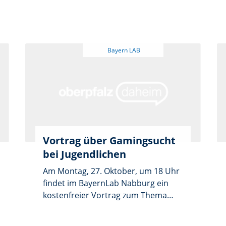
dem Titel „smart unterwegs“ an.
Veranstaltungsort ist das
BayernLab, Obertor 10 in Nabburg.
Interessierte können sich bei der
VHS Nabburg, Hüllgasse 8,
anmelden. Anmeldungen sind unter
Telefon 01590/47 96 767 möglich.
Vortrag über Gamingsucht
bei Jugendlichen
Am Montag, 27. Oktober, um 18 Uhr
findet im BayernLab Nabburg ein
kostenfreier Vortrag zum Thema
Gamingsucht bei Jugendlichen statt.
Das Spielen an der Spielekonsole ist