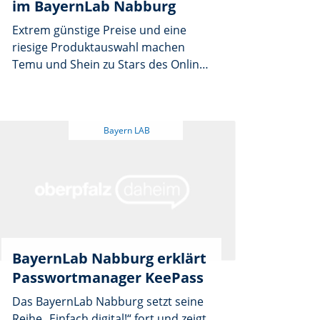
im BayernLab Nabburg
Extrem günstige Preise und eine
riesige Produktauswahl machen
Temu und Shein zu Stars des Online-
Handels – doch die Schnäppchen
haben ihren Preis. Welche Chancen
und Risiken hinter den Plattformen
stecken, beleuchtet Dr. Natalie
Schmiede von ibi research am
Donnerstag, 19. März, um 18 Uhr im
BayernLab Nabburg, Obertor 10. Die
Expertin präsentiert Ergebnisse
aktueller Einkaufstests, vergleicht
Lieferzeiten, bewertet
Produktqualität und zeigt, was
BayernLab Nabburg erklärt
Kundinnen, Kunden und der
Passwortmanager KeePass
bayerische Einzelhandel daraus
Das BayernLab Nabburg setzt seine
lernen können. Zudem erklärt sie,
Reihe „Einfach digital!“ fort und zeigt