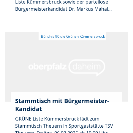
Liste Kümmersbruck sowie der parteilose
Bürgermeisterkandidat Dr. Markus Mahal
besuchten am 28. Januar 2026 die Q-Pet
GmbH im Gewerbegebiet Theuern. Im
Gespräch mit den Gründern und Inhabern
Anke und Christoph Nagler stand die
Entwicklung des Unternehmens ebenso im
Mittelpunkt wie die aktuellen
Herausforderungen für weiteres Wachstum.
Stammtisch mit Bürgermeister-
Kandidat
GRÜNE Liste Kümmersbruck lädt zum
Stammtisch Theuern in Sportgaststätte TSV