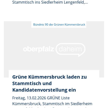
Stammtisch ins Siedlerheim Lengenfeld,
Vilstalstraße 187, ein. Dabei stellt sich
Bürgermeisterkandidat Dr. Markus Mahal
gemeinsam mit den weiteren Kandidatinnen
und Kandidaten der Liste vor. In offener
Runde werden aktuelle Themen aus der
Gemeinde diskutiert, etwa die Gestaltung des
Dorfplatzes, die geplante Ausfahrt des
Bauhofs oder der Kreisel am Ortseingang.
Bürgeranliegen nimmt das Team gern
entgegen.
Grüne Kümmersbruck laden zu
Stammtisch und
Kandidatenvorstellung ein
Freitag, 13.02.2026 GRÜNE Liste
Kümmersbruck, Stammtisch im Siedlerheim