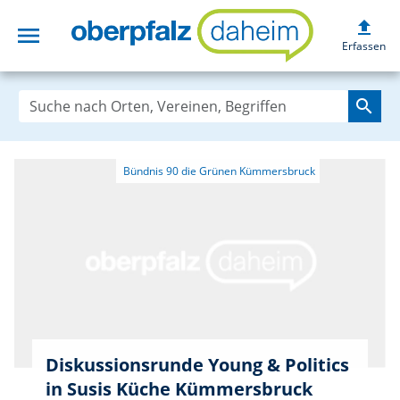
upload
menu
oberpfalzdaheim
Erfassen
search
Diskussionsrunde Young & Politics
in Susis Küche Kümmersbruck