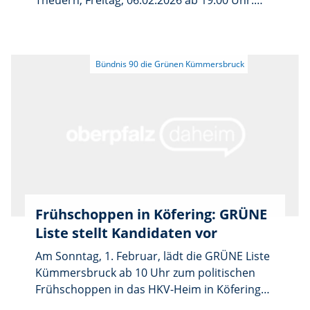
Theuern, Freitag, 06.02.2026 ab 19:00 Uhr.
Vorstellung des Bürgermeister–Kandidaten
Dr. Markus Mahal und der Listen-Kandidaten,
sowie Austausch zu aktuellen Themen in der
Gemeinde, z.B. zu alternativer
Wärmeversorgung des Neubaugebiets.
Bürgeranliegen greifen wir gerne auf.
Frühschoppen in Köfering: GRÜNE
Liste stellt Kandidaten vor
Am Sonntag, 1. Februar, lädt die GRÜNE Liste
Kümmersbruck ab 10 Uhr zum politischen
Frühschoppen in das HKV-Heim in Köfering
ein. Dabei stellt sich Bürgermeisterkandidat