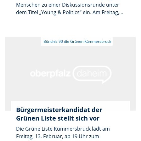
Menschen zu einer Diskussionsrunde unter
dem Titel „Young & Politics“ ein. Am Freitag,
27. Februar, sind ab 18.30 Uhr die grüne
Landratskandidatin Elli Wolf und Johanna
Hölzl, Geschäftsführerin der Grünen Jugend
Bayern, in Susi’s Küche beim TC
Kümmersbruck, Butzenweg 37, zu Gast.
Gemeinsam mit dem Publikum sprechen sie
über kommunalpolitische Themen und
darüber, wie sich Jugendliche aktiv einbringen
können.
Bürgermeisterkandidat der
Grünen Liste stellt sich vor
Die Grüne Liste Kümmersbruck lädt am
Freitag, 13. Februar, ab 19 Uhr zum