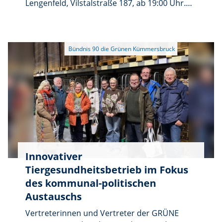
Lengenfeld, Vilstalstraße 187, ab 19:00 Uhr.
Vorstellung des Bürgermeister–Kandidaten
Dr. Markus Mahal und der Kandidaten der
GRÜNEN Liste Kümmersbruck, sowie
Austausch zu aktuellen Themen in der
Gemeinde, z.B. zur Gestaltung des
Dorfplatzes, Ausfahrt Bauhof und dem Kreisel
am Ortseingang. Bürgeranliegen greifen wir
gerne auf.
Innovativer
Tiergesundheitsbetrieb im Fokus
des kommunal-politischen
Austauschs
Vertreterinnen und Vertreter der GRÜNE