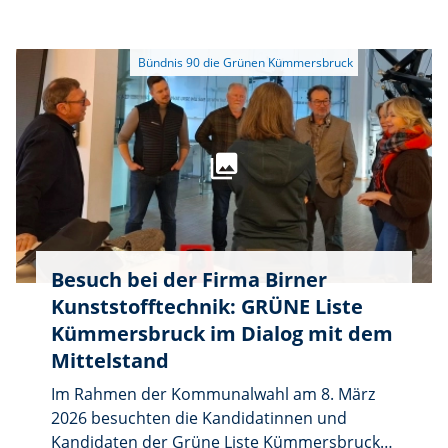
Dr. Markus Mahal gemeinsam mit den
Listenkandidaten vor. Außerdem sollen
aktuelle Themen der Gemeinde diskutiert
werden, unter anderem die Auswirkungen
der Westumgehung auf die Ortsdurchfahrt in
Köfering und die geplanten Windräder im
Hirschwald. Bürger können ihre Anliegen
einbringen. Eine Anmeldung ist erwünscht
unter Telefon 09624/54 09 917. Für Bewirtung
ist gesorgt.
Besuch bei der Firma Birner
Kunststofftechnik: GRÜNE Liste
Kümmersbruck im Dialog mit dem
Mittelstand
Im Rahmen der Kommunalwahl am 8. März
2026 besuchten die Kandidatinnen und
Kandidaten der Grüne Liste Kümmersbruck