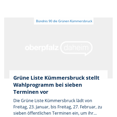
Engelsdorf ein. Im Mittelpunkt steht die
Vorstellung des Bürgermeisterkandidaten Dr.
Markus Mahal sowie der weiteren
Bewerberinnen und Bewerber für den
Gemeinderat. Zudem wollen die Grünen
aktuelle Themen der Kommune diskutieren,
etwa den geplanten Ausbau des Radwegs von
Kümmersbruck nach Gärmersdorf.
Bürgeranliegen können während des Abends
eingebracht werden.
Grüne Liste Kümmersbruck stellt
Wahlprogramm bei sieben
Terminen vor
Die Grüne Liste Kümmersbruck lädt von
Freitag, 23. Januar, bis Freitag, 27. Februar, zu
sieben öffentlichen Terminen ein, um ihr