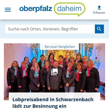
upload
menu
oberpfalzdaheim
Erfassen
search
Lobpreisabend in Schwarzenbach
lädt zur Besinnung ein