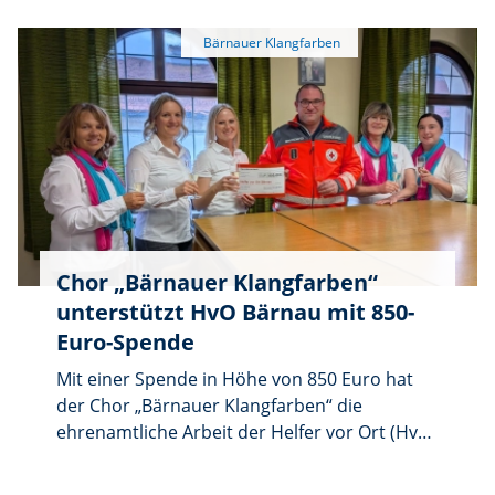
Bärnau, wo sie mit viel Freude in den Tag
starteten: Im großen Kreis sangen und
tanzten sie gemeinsam das bekannte
„Fliegerlied” – ein fröhlicher Auftakt, der
sofort für gute Stimmung sorgte.
Chor „Bärnauer Klangfarben“
unterstützt HvO Bärnau mit 850-
Euro-Spende
Mit einer Spende in Höhe von 850 Euro hat
der Chor „Bärnauer Klangfarben“ die
ehrenamtliche Arbeit der Helfer vor Ort (HvO)
Bärnau unterstützt. Der Betrag stammt aus
den Spenden, die beim letzten Lobpreisabend