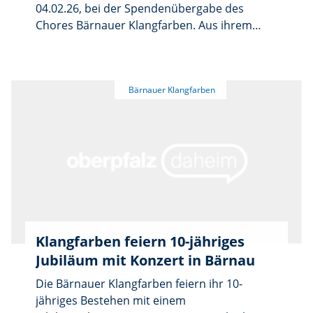
04.02.26, bei der Spendenübergabe des
Chores Bärnauer Klangfarben. Aus ihrem
Jubiläumskonzert im vergangenen Oktober
konnte der Chor insgesamt 1200 Euro an
Spenden sammeln, die nun an vier Bärnauer
Organisationen übergeben wurden. Die
Übergabe fand direkt vor der
Faschingschorprobe statt – entsprechend
bunt und kreativ zeigten sich die
Sängerinnen, die verkleidet zur Probe
erschienen.
Klangfarben feiern 10-jähriges
Jubiläum mit Konzert in Bärnau
Die Bärnauer Klangfarben feiern ihr 10-
jähriges Bestehen mit einem