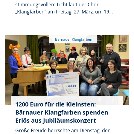
stimmungsvollem Licht lädt der Chor
„Klangfarben“ am Freitag, 27. März, um 19
Uhr zu einem Lobpreisabend unter dem
Motto „Licht & Klang“ in die Pfarrkirche
Schwarzenbach ein. Neue geistliche Lieder
sollen zum Nachdenken und Innehalten
anregen, während eine besondere
Illumination der Kirche eine Atmosphäre von
Ruhe und Besinnung schafft. Trotz Baustelle
ist die Kirche erreichbar.
1200 Euro für die Kleinsten:
Bärnauer Klangfarben spenden
Erlös aus Jubiläumskonzert
Große Freude herrschte am Dienstag, den