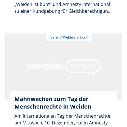
„Weiden ist bunt“ und Amnesty International
zu einer Kundgebung für Gleichberechtigung
auf. Die Versammlung beginnt am Sonntag, 8.
März, um 11 Uhr auf dem Schlörplatz in
Weiden. Unter dem Motto „Für
Gleichberechtigung statt Blumen“ wollen die
Organisatoren auf bestehende
Benachteiligungen, Gewalt und sexistische
Rollenbilder aufmerksam machen und sich
solidarisch an die Seite aller Frauen stellen.
Alle Interessierten sind eingeladen, ein
sichtbares Zeichen gegen Diskriminierung
und für Vielfalt zu setzen.
Mahnwachen zum Tag der
Menschenrechte in Weiden
Am Internationalen Tag der Menschenrechte,
am Mittwoch, 10. Dezember, rufen Amnesty