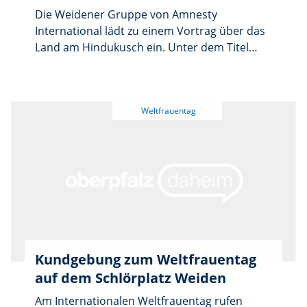
Die Weidener Gruppe von Amnesty
International lädt zu einem Vortrag über das
Land am Hindukusch ein. Unter dem Titel
„Vergessenes Afghanistan?“ berichtet die
Familie Erös von der Arbeit ihres Projektes
Kinderhilfe Afghanistan und teilt die neuesten
Nachrichten aus dem Land. Die
Veranstaltung beginnt am Dienstag, 9. Juni,
um 19 Uhr im St.-Markus-Gemeindehaus in
der Beethovenstraße 1 in Weiden.
Kundgebung zum Weltfrauentag
auf dem Schlörplatz Weiden
Am Internationalen Weltfrauentag rufen