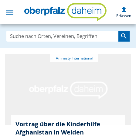
upload
menu
oberpfalzdaheim
Erfassen
search
Vortrag über die Kinderhilfe
Afghanistan in Weiden