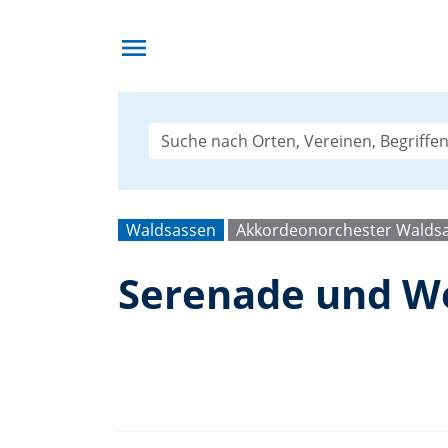
menu
Waldsassen
Akkordeonorchester Walds
Serenade und W