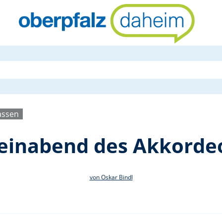
Serenade un
assen
einabend des Akkorde
von Oskar Bindl