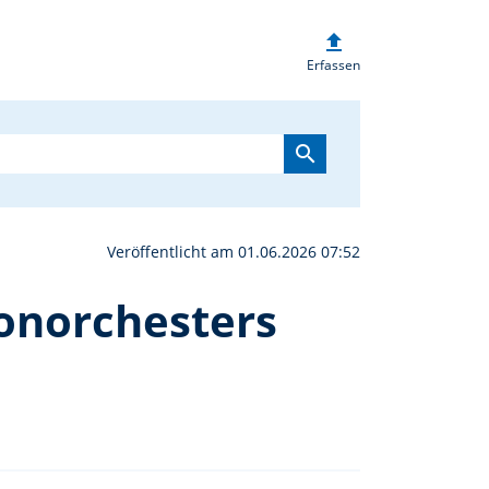
upload
d Weinabend des Akkor
Erfassen
search
Veröffentlicht am 01.06.2026 07:52
onorchesters