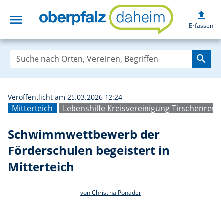
upload
menu
Schwimmwettbewer
Erfassen
search
Veröffentlicht am 25.03.2026 12:24
Mitterteich
Lebenshilfe Kreisvereinigung Tirschenreut
Schwimmwettbewerb der
Förderschulen begeistert in
Mitterteich
von Christina Ponader