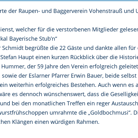
ierte der Raupen- und Baggerverein Vohenstrauß und
enst, welcher für die verstorbenen Mitglieder gelese
kal Bayerische Stub’n“
 Schmidt begrüßte die 22 Gäste und dankte allen für
Stefan Haupt einen kurzen Rückblick über die Historie
Hummer, der 59 Jahre den Verein erfolgreich geleitet
sowie der Eslarner Pfarrer Erwin Bauer, beide selbs
in weiterhin erfolgreiches Bestehen. Auch wenn es a
o wäre es dennoch wünschenswert, dass die Geselligk
 und bei den monatlichen Treffen ein reger Austausch
urstfrühschoppen umrahmte die „Goldbochmusi“. Die
schen Klängen einen würdigen Rahmen.