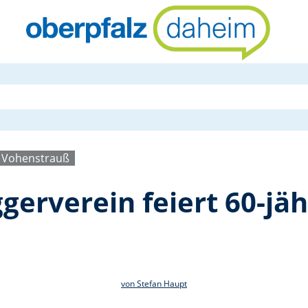
Raupen- und 
 Vohenstrauß
erverein feiert 60-jäh
von Stefan Haupt