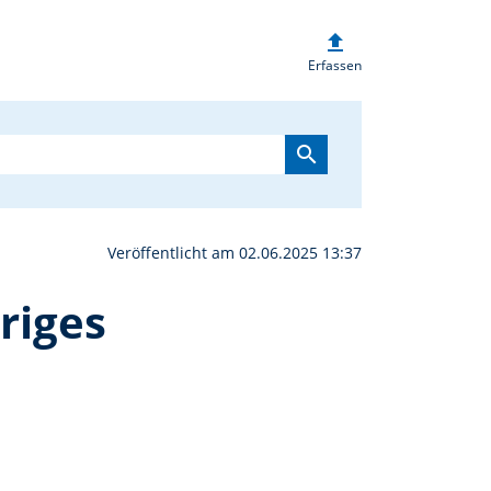
upload
Baggerverein feiert 60-
Erfassen
search
Veröffentlicht am 02.06.2025 13:37
riges