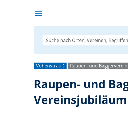
menu
Vohenstrauß
Raupen- und Baggerverein
Raupen- und Bagg
Vereinsjubiläum