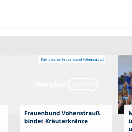
Frauenbund Vohenstrauß
M
bindet Kräuterkränze
ü
u