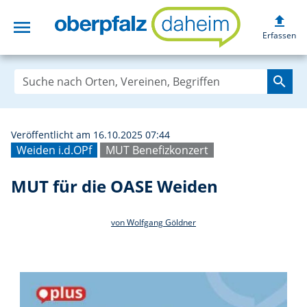
upload
menu
MUT für die OAS
Erfassen
search
Veröffentlicht am 16.10.2025 07:44
Weiden i.d.OPf
MUT Benefizkonzert
MUT für die OASE Weiden
von Wolfgang Göldner