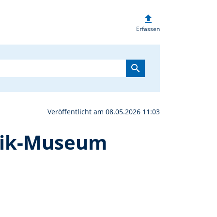
upload
aler Museumstag im Ke
Erfassen
search
Veröffentlicht am 08.05.2026 11:03
mik-Museum