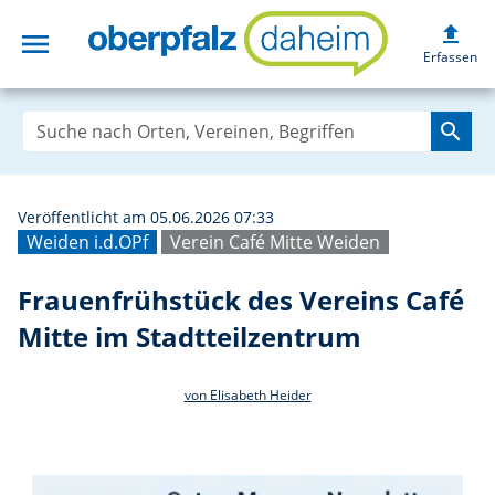
upload
menu
Frauenfrühstück 
Erfassen
search
Veröffentlicht am 05.06.2026 07:33
Weiden i.d.OPf
Verein Café Mitte Weiden
Frauenfrühstück des Vereins Café
Mitte im Stadtteilzentrum
von Elisabeth Heider