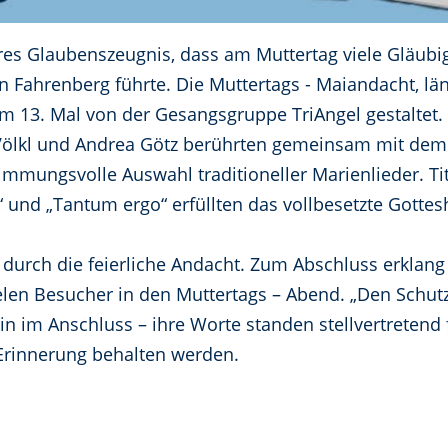
es Glaubenszeugnis, dass am Muttertag viele Gläubige
Fahrenberg führte. Die Muttertags - Maiandacht, läng
m 13. Mal von der Gesangsgruppe TriAngel gestaltet.
 Völkl und Andrea Götz berührten gemeinsam mit dem
mungsvolle Auswahl traditioneller Marienlieder. Tite
a“ und „Tantum ergo“ erfüllten das vollbesetzte Gottes
e durch die feierliche Andacht. Zum Abschluss erklan
ielen Besucher in den Muttertags – Abend. „Den Schutz
n im Anschluss – ihre Worte standen stellvertretend 
Erinnerung behalten werden.