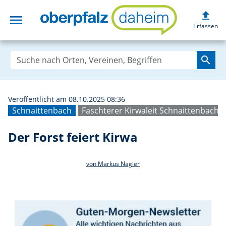
upload
menu
Der Forst feiert
Erfassen
search
Veröffentlicht am 08.10.2025 08:36
Schnaittenbach
Faschterer Kirwaleit Schnaittenbach
Der Forst feiert Kirwa
von Markus Nagler