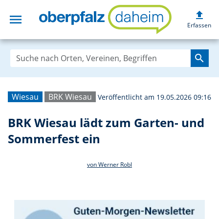
upload
menu
BRK Wiesau lädt
Erfassen
search
Wiesau
BRK Wiesau
Veröffentlicht am 19.05.2026 09:16
BRK Wiesau lädt zum Garten- und
Sommerfest ein
von Werner Robl