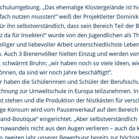
 Schulumgebung. „Das ehemalige Klostergelände ist hi
nfach nutzen mussten!“ weiß der Projektleiter Dominik
r ihn selbstverständlich, dass sein Bereich Teil der
tz da für Insekten!“ wurde von den Jugendlichen als 
eiliger und liebevoller Arbeit unterschiedlichste Lebe
 Auch 3 Bienenvölker hielten Einzug und werden von 
, schwärmt Bruhn: „wir haben noch so viele Ideen, w
können, da sind wir noch Jahre beschäftigt!“.
r haben die Schülerinnen und Schüler der Berufsschu
hnung zur Umweltschule in Europa teilzunehmen. In
t stehen und die Produktion der Nistkästen für versch
ige Konsum wird vom Pausenverkauf auf den Bereich 
and-Boutique“ eingerichtet. „Aber selbstverständlich
imawandels nicht aus den Augen verlieren – auch da 
 im zweiten Jahr unserer Bewerbung bereits zur höchs