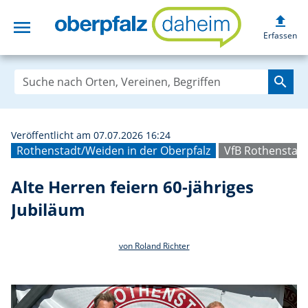
upload
menu
Alte Herren feie
Erfassen
search
Veröffentlicht am 07.07.2026 16:24
Rothenstadt/Weiden in der Oberpfalz
VfB Rothenstad
Alte Herren feiern 60-jähriges
Jubiläum
von Roland Richter