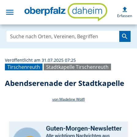
upload
menu
Abendserenade d
Erfassen
search
Veröffentlicht am 31.07.2025 07:25
Tirschenreuth
Stadtkapelle Tirschenreuth
Abendserenade der Stadtkapelle
von Madeline Wölfl