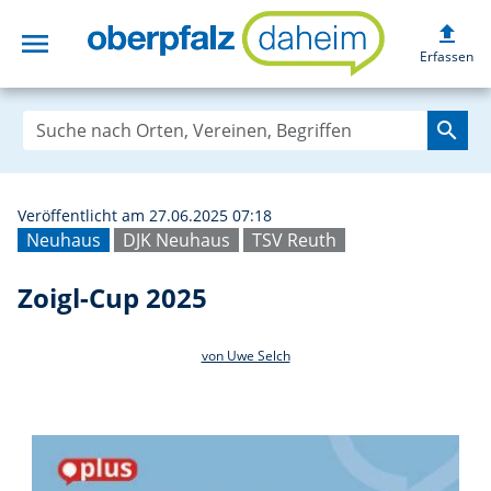
upload
menu
Zoigl-Cup 2025 |
Erfassen
search
Veröffentlicht am 27.06.2025 07:18
Neuhaus
DJK Neuhaus
TSV Reuth
Zoigl-Cup 2025
von Uwe Selch