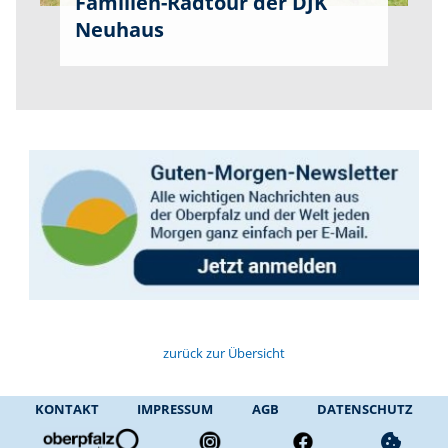
Familien-Radtour der DJK
Neuhaus
zurück zur Übersicht
KONTAKT
IMPRESSUM
AGB
DATENSCHUTZ
cookie