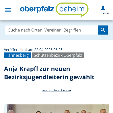
upload
menu
Anja Krapfl zur 
Erfassen
search
Veröffentlicht am 22.04.2026 06:23
Tännesberg
Schützenbezirk Oberpfalz
Anja Krapfl zur neuen
Bezirksjugendleiterin gewählt
von Dominik Brenner